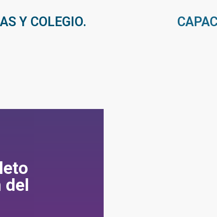
AS Y COLEGIO.
CAPAC
leto
 del