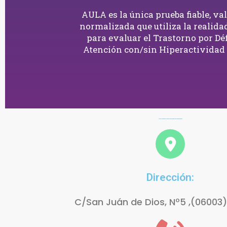
AULA es la única prueba fiable, va
normalizada que utiliza la realida
para evaluar el Trastorno por Déf
Atención con/sin Hiperactividad
Puede contactar con nosotros en persona, por teléfono o mediante email:
Dirección:
C/San Juán de Dios, Nº5 ,(06003