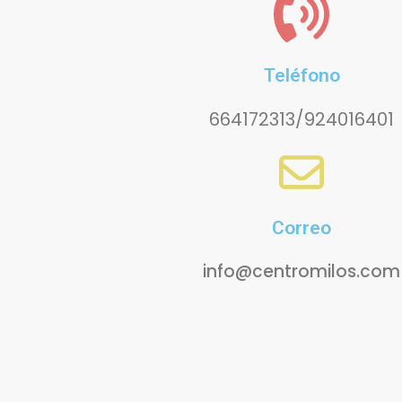
Teléfono
664172313/924016401
Correo
info@centromilos.com