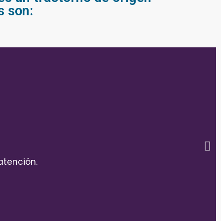
s son:
atención.