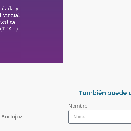
lidada y
d virtual
icit de
 (TDAH)
También puede ut
Nombre
) Badajoz