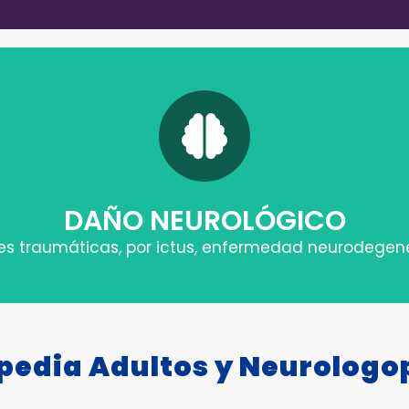
isartria), del lenguaje (afasia) y la deglución (d
PATOLOGÍAS
DAÑO NEUROLÓGICO
es traumáticas, por ictus, enfermedad neurodegen
pedia Adultos y Neurologo