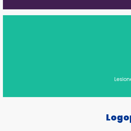
Habla (d
Lesion
Logo