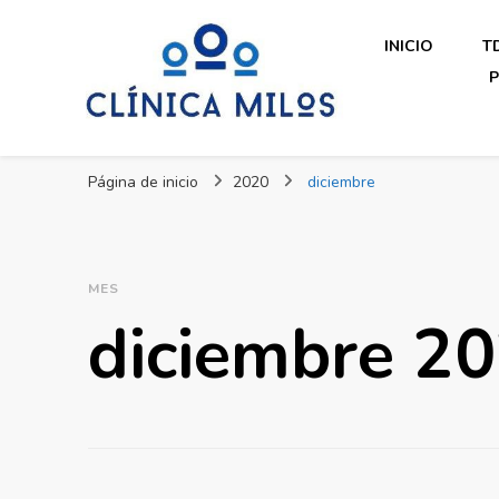
INICIO
T
P
Clínica Milos
Just another WordPress site
Página de inicio
2020
diciembre
MES
diciembre 2