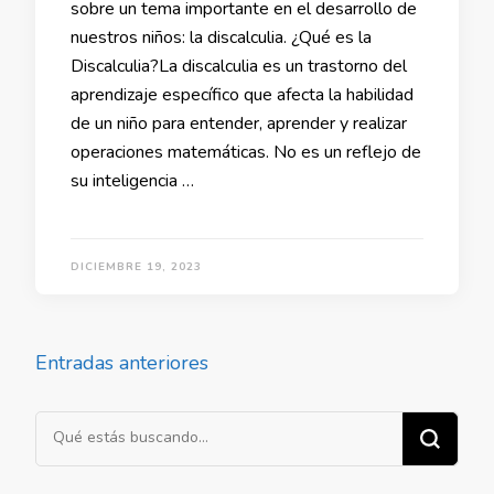
sobre un tema importante en el desarrollo de
nuestros niños: la discalculia. ¿Qué es la
Discalculia?La discalculia es un trastorno del
aprendizaje específico que afecta la habilidad
de un niño para entender, aprender y realizar
operaciones matemáticas. No es un reflejo de
su inteligencia …
DICIEMBRE 19, 2023
Navegación
Entradas anteriores
de
entradas
¿Buscas
algo?