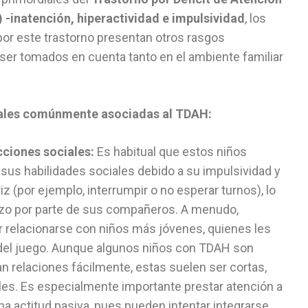
 -inatención, hiperactividad e impulsividad
, los
por este trastorno presentan otros rasgos
 ser tomados en cuenta tanto en el ambiente familiar
nales comúnmente asociadas al TDAH:
cciones sociales:
Es habitual que estos niños
sus habilidades sociales debido a su impulsividad y
z (por ejemplo, interrumpir o no esperar turnos), lo
azo por parte de sus compañeros. A menudo,
 relacionarse con niños más jóvenes, quienes les
o del juego. Aunque algunos niños con TDAH son
n relaciones fácilmente, estas suelen ser cortas,
les. Es especialmente importante prestar atención a
a actitud pasiva, pues pueden intentar integrarse