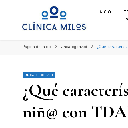
Clínica Milos
INICIO
T
P
Clínica Milos
Just another WordPress site
Página de inicio
Uncategorized
¿Qué caracterís
UNCATEGORIZED
¿Qué caracterís
niñ@ con TD