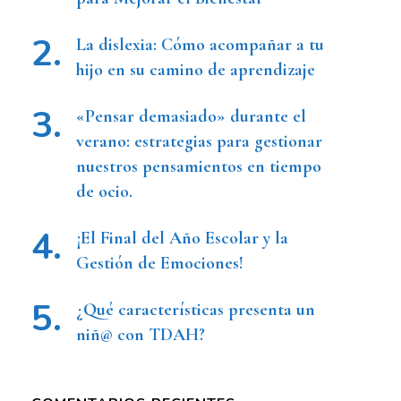
La dislexia: Cómo acompañar a tu
hijo en su camino de aprendizaje
«Pensar demasiado» durante el
verano: estrategias para gestionar
nuestros pensamientos en tiempo
de ocio.
¡El Final del Año Escolar y la
Gestión de Emociones!
¿Qué características presenta un
niñ@ con TDAH?