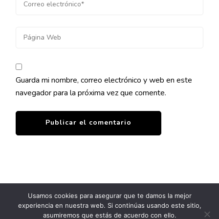
Guarda mi nombre, correo electrónico y web en este
navegador para la próxima vez que comente.
Usamos cookies para asegurar que te damos la mejor
experiencia en nuestra web. Si continúas usando este sitio,
© Copyright 2026
Clínica Milos
. Todos los derechos
asumiremos que estás de acuerdo con ello.
reservados.
Blossom Pin | Desarrollado por
Blossom