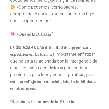
escuchamos, pero, ¿Qué significa realmente?
¿Cómo podemos, como padres,
comprender y apoyar mejor a nuestros hijos
que la experimentan?
¿𝐐𝐮𝐞́ 𝐞𝐬 𝐥𝐚 𝐃𝐢𝐬𝐥𝐞𝐱𝐢𝐚?
La dislexia es una 𝐝𝐢𝐟𝐢𝐜𝐮𝐥𝐭𝐚𝐝 𝐝𝐞 𝐚𝐩𝐫𝐞𝐧𝐝𝐢𝐳𝐚𝐣𝐞
𝐞𝐬𝐩𝐞𝐜𝐢́𝐟𝐢𝐜𝐚 𝐞𝐧 𝐥𝐞𝐜𝐭𝐮𝐫𝐚. Es importante enfatizar
que no está relacionada con la inteligencia del
niño. Los niños con dislexia pueden tener
problemas para leer y escribir palabras, 𝐩𝐞𝐫𝐨
𝐞𝐬𝐭𝐨 𝐧𝐨 𝐫𝐞𝐟𝐥𝐞𝐣𝐚 𝐬𝐮 𝐩𝐨𝐭𝐞𝐧𝐜𝐢𝐚𝐥 𝐠𝐥𝐨𝐛𝐚𝐥 𝐨 𝐡𝐚𝐛𝐢𝐥𝐢𝐝𝐚𝐝𝐞𝐬
𝐞𝐧 𝐨𝐭𝐫𝐚𝐬 𝐚́𝐫𝐞𝐚𝐬.
𝐒𝐞𝐧̃𝐚𝐥𝐞𝐬 𝐂𝐨𝐦𝐮𝐧𝐞𝐬 𝐝𝐞 𝐥𝐚 𝐃𝐢𝐬𝐥𝐞𝐱𝐢𝐚