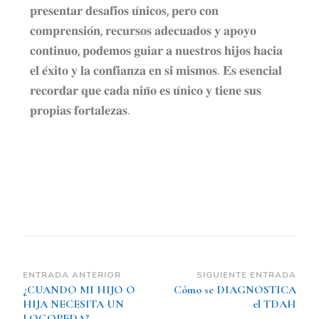
𝐩𝐫𝐞𝐬𝐞𝐧𝐭𝐚𝐫 𝐝𝐞𝐬𝐚𝐟𝐢́𝐨𝐬 𝐮́𝐧𝐢𝐜𝐨𝐬, 𝐩𝐞𝐫𝐨 𝐜𝐨𝐧
𝐜𝐨𝐦𝐩𝐫𝐞𝐧𝐬𝐢𝐨́𝐧, 𝐫𝐞𝐜𝐮𝐫𝐬𝐨𝐬 𝐚𝐝𝐞𝐜𝐮𝐚𝐝𝐨𝐬 𝐲 𝐚𝐩𝐨𝐲𝐨
𝐜𝐨𝐧𝐭𝐢𝐧𝐮𝐨, 𝐩𝐨𝐝𝐞𝐦𝐨𝐬 𝐠𝐮𝐢𝐚𝐫 𝐚 𝐧𝐮𝐞𝐬𝐭𝐫𝐨𝐬 𝐡𝐢𝐣𝐨𝐬 𝐡𝐚𝐜𝐢𝐚
𝐞𝐥 𝐞́𝐱𝐢𝐭𝐨 𝐲 𝐥𝐚 𝐜𝐨𝐧𝐟𝐢𝐚𝐧𝐳𝐚 𝐞𝐧 𝐬𝐢́ 𝐦𝐢𝐬𝐦𝐨𝐬. 𝐄𝐬 𝐞𝐬𝐞𝐧𝐜𝐢𝐚𝐥
𝐫𝐞𝐜𝐨𝐫𝐝𝐚𝐫 𝐪𝐮𝐞 𝐜𝐚𝐝𝐚 𝐧𝐢𝐧̃𝐨 𝐞𝐬 𝐮́𝐧𝐢𝐜𝐨 𝐲 𝐭𝐢𝐞𝐧𝐞 𝐬𝐮𝐬
𝐩𝐫𝐨𝐩𝐢𝐚𝐬 𝐟𝐨𝐫𝐭𝐚𝐥𝐞𝐳𝐚𝐬.
ENTRADA ANTERIOR
SIGUIENTE ENTRADA
¿CUANDO MI HIJO O
Cómo se DIAGNOSTICA
HIJA NECESITA UN
el TDAH
LOGOPEDA?