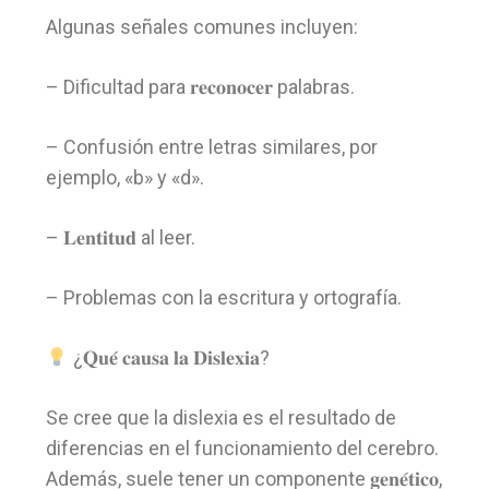
Algunas señales comunes incluyen:
– Dificultad para 𝐫𝐞𝐜𝐨𝐧𝐨𝐜𝐞𝐫 palabras.
– Confusión entre letras similares, por
ejemplo, «b» y «d».
– 𝐋𝐞𝐧𝐭𝐢𝐭𝐮𝐝 al leer.
– Problemas con la escritura y ortografía.
¿𝐐𝐮𝐞́ 𝐜𝐚𝐮𝐬𝐚 𝐥𝐚 𝐃𝐢𝐬𝐥𝐞𝐱𝐢𝐚?
Se cree que la dislexia es el resultado de
diferencias en el funcionamiento del cerebro.
Además, suele tener un componente 𝐠𝐞𝐧𝐞́𝐭𝐢𝐜𝐨,