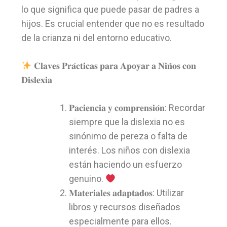
lo que significa que puede pasar de padres a
hijos. Es crucial entender que no es resultado
de la crianza ni del entorno educativo.
𝐂𝐥𝐚𝐯𝐞𝐬 𝐏𝐫𝐚́𝐜𝐭𝐢𝐜𝐚𝐬 𝐩𝐚𝐫𝐚 𝐀𝐩𝐨𝐲𝐚𝐫 𝐚 𝐍𝐢𝐧̃𝐨𝐬 𝐜𝐨𝐧
𝐃𝐢𝐬𝐥𝐞𝐱𝐢𝐚
𝐏𝐚𝐜𝐢𝐞𝐧𝐜𝐢𝐚 𝐲 𝐜𝐨𝐦𝐩𝐫𝐞𝐧𝐬𝐢𝐨́𝐧: Recordar
siempre que la dislexia no es
sinónimo de pereza o falta de
interés. Los niños con dislexia
están haciendo un esfuerzo
genuino.
𝐌𝐚𝐭𝐞𝐫𝐢𝐚𝐥𝐞𝐬 𝐚𝐝𝐚𝐩𝐭𝐚𝐝𝐨𝐬: Utilizar
libros y recursos diseñados
especialmente para ellos.