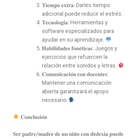
𝐓𝐢𝐞𝐦𝐩𝐨 𝐞𝐱𝐭𝐫𝐚: Darles tiempo
adicional puede reducir el estrés.
𝐓𝐞𝐜𝐧𝐨𝐥𝐨𝐠𝐢́𝐚: Herramientas y
software especializados para
ayudar en su aprendizaje.
𝐇𝐚𝐛𝐢𝐥𝐢𝐝𝐚𝐝𝐞𝐬 𝐟𝐨𝐧𝐞́𝐭𝐢𝐜𝐚𝐬: Juegos y
ejercicios que refuercen la
relación entre sonidos y letras.
𝐂𝐨𝐦𝐮𝐧𝐢𝐜𝐚𝐜𝐢𝐨́𝐧 𝐜𝐨𝐧 𝐝𝐨𝐜𝐞𝐧𝐭𝐞𝐬:
Mantener una comunicación
abierta garantizará el apoyo
necesario.
𝐂𝐨𝐧𝐜𝐥𝐮𝐬𝐢𝐨́𝐧
𝐒𝐞𝐫 𝐩𝐚𝐝𝐫𝐞/𝐦𝐚𝐝𝐫𝐞 𝐝𝐞 𝐮𝐧 𝐧𝐢𝐧̃𝐨 𝐜𝐨𝐧 𝐝𝐢𝐬𝐥𝐞𝐱𝐢𝐚 𝐩𝐮𝐞𝐝𝐞