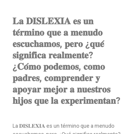
𝐋𝐚 𝐃𝐈𝐒𝐋𝐄𝐗𝐈𝐀 𝐞𝐬 𝐮𝐧
𝐭𝐞́𝐫𝐦𝐢𝐧𝐨 𝐪𝐮𝐞 𝐚 𝐦𝐞𝐧𝐮𝐝𝐨
𝐞𝐬𝐜𝐮𝐜𝐡𝐚𝐦𝐨𝐬, 𝐩𝐞𝐫𝐨 ¿𝐪𝐮𝐞́
𝐬𝐢𝐠𝐧𝐢𝐟𝐢𝐜𝐚 𝐫𝐞𝐚𝐥𝐦𝐞𝐧𝐭𝐞?
¿𝐂𝐨́𝐦𝐨 𝐩𝐨𝐝𝐞𝐦𝐨𝐬, 𝐜𝐨𝐦𝐨
𝐩𝐚𝐝𝐫𝐞𝐬, 𝐜𝐨𝐦𝐩𝐫𝐞𝐧𝐝𝐞𝐫 𝐲
𝐚𝐩𝐨𝐲𝐚𝐫 𝐦𝐞𝐣𝐨𝐫 𝐚 𝐧𝐮𝐞𝐬𝐭𝐫𝐨𝐬
𝐡𝐢𝐣𝐨𝐬 𝐪𝐮𝐞 𝐥𝐚 𝐞𝐱𝐩𝐞𝐫𝐢𝐦𝐞𝐧𝐭𝐚𝐧?
La 𝐃𝐈𝐒𝐋𝐄𝐗𝐈𝐀 es un término que a menudo