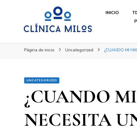
Clínica Milos
INICIO
T
P
Clínica Milos
Just another WordPress site
Página de inicio
Uncategorized
¿CUANDO MI HIJ
UNCATEGORIZED
¿CUANDO MI 
NECESITA U