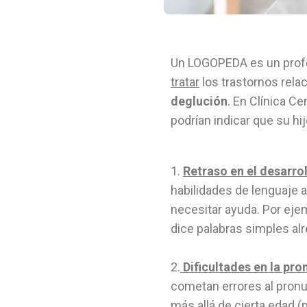
Un LOGOPEDA es un prof
tratar
los trastornos rela
deglución
. En Clínica C
podrían indicar que su hij
1.
Retraso en el desarrol
habilidades de lenguaje 
necesitar ayuda. Por eje
dice palabras simples al
2.
Dificultades en la pro
cometan errores al pronun
más allá de cierta edad (