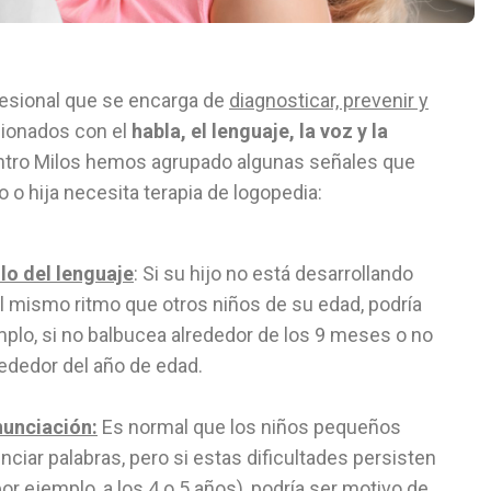
esional que se encarga de
diagnosticar, prevenir y
cionados con el
habla, el lenguaje, la voz y la
entro Milos hemos agrupado algunas señales que
o o hija necesita terapia de logopedia:
lo del lenguaje
: Si su hijo no está desarrollando
al mismo ritmo que otros niños de su edad, podría
mplo, si no balbucea alrededor de los 9 meses o no
rededor del año de edad.
nunciación:
Es normal que los niños pequeños
ciar palabras, pero si estas dificultades persisten
por ejemplo, a los 4 o 5 años), podría ser motivo de