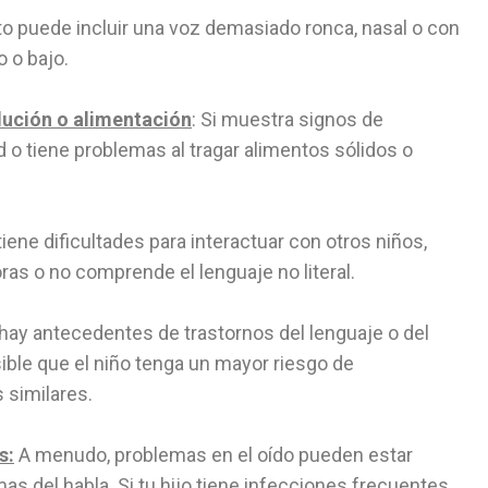
o puede incluir una voz demasiado ronca, nasal o con
 o bajo.
glución o alimentación
: Si muestra signos de
d o tiene problemas al tragar alimentos sólidos o
tiene dificultades para interactuar con otros niños,
as o no comprende el lenguaje no literal.
hay antecedentes de trastornos del lenguaje o del
osible que el niño tenga un mayor riesgo de
 similares.
s:
A menudo, problemas en el oído pueden estar
s del habla. Si tu hijo tiene infecciones frecuentes