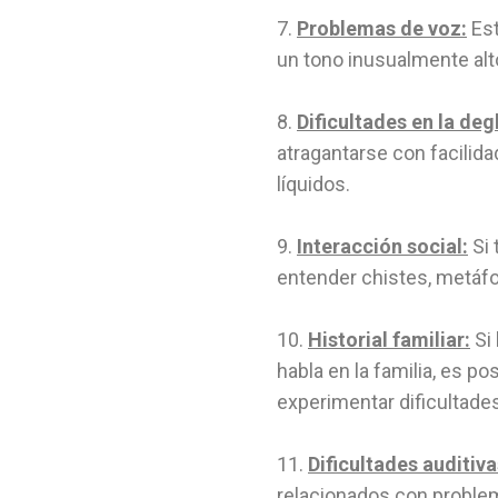
7.
Problemas de voz:
Est
un tono inusualmente alto
8.
Dificultades en la de
atragantarse con facilida
líquidos.
9.
Interacción social:
Si 
entender chistes, metáfor
10.
Historial familiar:
Si 
habla en la familia, es p
experimentar dificultades
11.
Dificultades auditiva
relacionados con problema