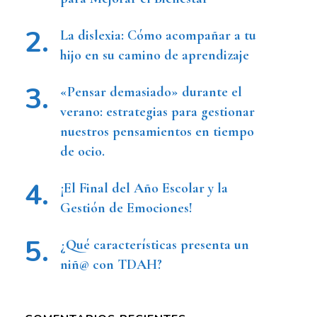
La dislexia: Cómo acompañar a tu
hijo en su camino de aprendizaje
«Pensar demasiado» durante el
verano: estrategias para gestionar
nuestros pensamientos en tiempo
de ocio.
¡El Final del Año Escolar y la
Gestión de Emociones!
¿Qué características presenta un
niñ@ con TDAH?