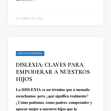
OCTUBRE 30, 2023
UNCATEGORIZED
DISLEXIA: CLAVES PARA
EMPODERAR A NUESTROS
HIJOS
𝐋𝐚 𝐃𝐈𝐒𝐋𝐄𝐗𝐈𝐀 𝐞𝐬 𝐮𝐧 𝐭𝐞́𝐫𝐦𝐢𝐧𝐨 𝐪𝐮𝐞 𝐚 𝐦𝐞𝐧𝐮𝐝𝐨
𝐞𝐬𝐜𝐮𝐜𝐡𝐚𝐦𝐨𝐬, 𝐩𝐞𝐫𝐨 ¿𝐪𝐮𝐞́ 𝐬𝐢𝐠𝐧𝐢𝐟𝐢𝐜𝐚 𝐫𝐞𝐚𝐥𝐦𝐞𝐧𝐭𝐞?
¿𝐂𝐨́𝐦𝐨 𝐩𝐨𝐝𝐞𝐦𝐨𝐬, 𝐜𝐨𝐦𝐨 𝐩𝐚𝐝𝐫𝐞𝐬, 𝐜𝐨𝐦𝐩𝐫𝐞𝐧𝐝𝐞𝐫 𝐲
𝐚𝐩𝐨𝐲𝐚𝐫 𝐦𝐞𝐣𝐨𝐫 𝐚 𝐧𝐮𝐞𝐬𝐭𝐫𝐨𝐬 𝐡𝐢𝐣𝐨𝐬 𝐪𝐮𝐞 𝐥𝐚