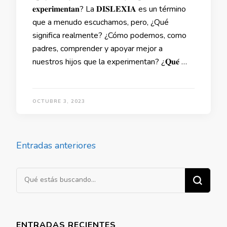
𝐞𝐱𝐩𝐞𝐫𝐢𝐦𝐞𝐧𝐭𝐚𝐧? La 𝐃𝐈𝐒𝐋𝐄𝐗𝐈𝐀 es un término
que a menudo escuchamos, pero, ¿Qué
significa realmente? ¿Cómo podemos, como
padres, comprender y apoyar mejor a
nuestros hijos que la experimentan? ¿𝐐𝐮𝐞́ …
OCTUBRE 3, 2023
Navegación
Entradas anteriores
de
entradas
¿Buscas
algo?
ENTRADAS RECIENTES