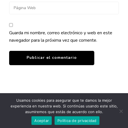
Guarda mi nombre, correo electrónico y web en este
navegador para la próxima vez que comente.
Usamos cookies para asegurar que te damos la mejor
experiencia en nuestra web. Si continúas usando este sitio,
© Copyright 2026
Clínica Milos
. Todos los derechos
asumiremos que estás de acuerdo con ello.
reservados.
Blossom Pin | Desarrollado por
Blossom
Themes
.Funciona con
WordPress
.
Política de Privacidad
Aceptar
Política de privacidad