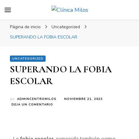
Clínica Milos
Just another WordPress site
Página de inicio
Uncategorized
SUPERANDO LA FOBIA ESCOLAR
UNCATEGORIZED
SUPERANDO LA FOBIA
ESCOLAR
por
ADMINCENTROMILOS
NOVIEMBRE 21, 2023
DEJA UN COMENTARIO
La
fobia escolar
, conocida también como